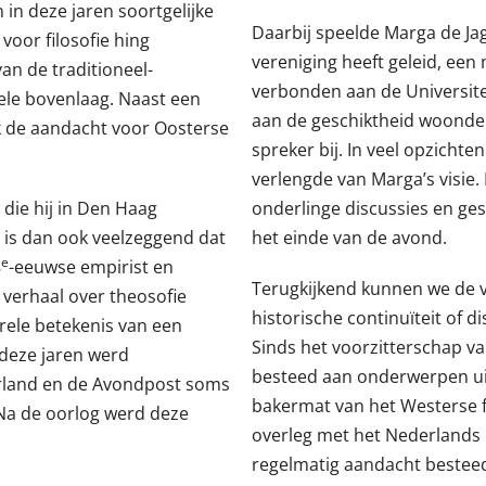
in deze jaren soortgelijke
Daarbij speelde Marga de Jag
oor filosofie hing
vereniging heeft geleid, een 
n de traditioneel-
verbonden aan de Universiteit
uele bovenlaag. Naast een
aan de geschiktheid woonde 
k de aandacht voor Oosterse
spreker bij. In veel opzichte
verlengde van Marga’s visie.
die hij in Den Haag
onderlinge discussies en ge
 is dan ook veelzeggend dat
het einde van de avond.
e
8
-eeuwse empirist en
Terugkijkend kunnen we de vr
 verhaal over theosofie
historische continuïteit of d
turele betekenis van een
Sinds het voorzitterschap v
 deze jaren werd
besteed aan onderwerpen uit
rland en de Avondpost soms
bakermat van het Westerse fi
 Na de oorlog werd deze
overleg met het Nederlands
regelmatig aandacht besteed