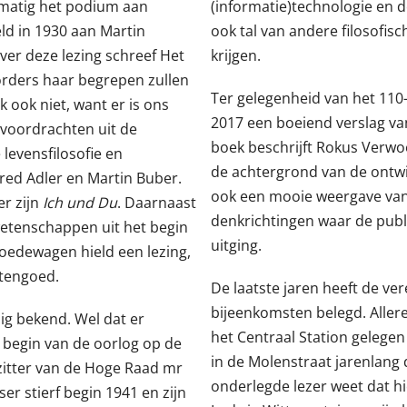
lmatig het podium aan
(informatie)technologie en d
ld in 1930 aan Martin
ook tal van andere filosofi
er deze lezing schreef Het
krijgen.
rders haar begrepen zullen
Ter gelegenheid van het 110
k ook niet, want er is ons
2017 een boeiend verslag van
 voordrachten uit de
boek beschrijft Rokus Verwo
levensfilosofie en
de achtergrond van de ontwikk
red Adler en Martin Buber.
ook een mooie weergave van
er zijn
Ich und Du
. Daarnaast
denkrichtingen waar de publ
etenschappen uit het begin
uitging.
oedewagen hield een lezing,
htengoed.
De laatste jaren heeft de ver
bijeenkomsten belegd. Allere
nig bekend. Wel dat er
het Centraal Station gelege
 begin van de oorlog op de
in de Molenstraat jarenlang 
zitter van de Hoge Raad mr
onderlegde lezer weet dat h
er stierf begin 1941 en zijn