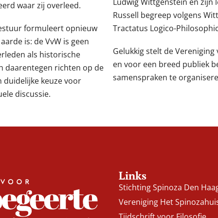
Ludwig Wittgenstein en zijn
erd waar zij overleed.
Russell begreep volgens Witt
bestuur formuleert opnieuw
Tractatus Logico-Philosophi
aarde is: de VvW is geen
Gelukkig stelt de Vereniging
rleden als historische
en voor een breed publiek be
ch daarentegen richten op de
samenspraken te organisere
en duidelijke keuze voor
ele discussie.
Links
Stichting Spinoza Den Haa
Vereniging Het Spinozahui
Tijdschrift voor Filosofie