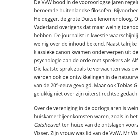
De VvW bood in de vooroorlogse jaren rege
beroemde buitenlandse filosofen. Bijvoorbee
Heidegger, de grote Duitse fenomenoloog. Ov
Vaderland overigens dat maar weinig toehoo
hebben. De journalist in kwestie waarschijnlij
weinig over de inhoud bekend. Naast talrijke
klassieke canon kwamen onderwerpen uit de 
psychologie aan de orde met sprekers als Alf
Die laatste sprak zoals te verwachten was ov
werden ook de ontwikkelingen in de natuurw
e
van de 20
-eeuw gevolgd. Maar ook Tobias G
gelukkig niet over zijn uiterst rechtse gedac
Over de vereniging in de oorlogsjaren is wei
huiskamerbijeenkomsten waren, zoals in het
Catsheuvel
, ten huize van de ontslagen voor
Visser. Zijn vrouw was lid van de VwW. Mr Viss