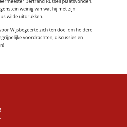
 leermeester Bertrand Russell plaatsvonden.
genstein weinig van wat hij met zijn
cus
wilde uitdrukken.
 voor Wijsbegeerte zich ten doel om heldere
grijpelijke voordrachten, discussies en
n!
g
s